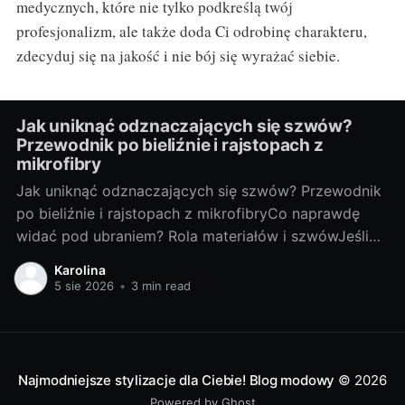
medycznych, które nie tylko podkreślą twój
profesjonalizm, ale także doda Ci odrobinę charakteru,
zdecyduj się na jakość i nie bój się wyrażać siebie.
Jak uniknąć odznaczających się szwów?
Przewodnik po bieliźnie i rajstopach z
mikrofibry
Jak uniknąć odznaczających się szwów? Przewodnik
po bieliźnie i rajstopach z mikrofibryCo naprawdę
widać pod ubraniem? Rola materiałów i szwówJeśli
coś „odcina” się pod sukienką, winny rzadko jest
Karolina
tylko jeden element. Na efekt pracują: grubość i
5 sie 2026
•
3 min read
śliskość tkaniny ubrania, jego dopasowanie, a także
rodzaj szwów oraz wykończeń bielizny i rajstop.
Najmodniejsze stylizacje dla Ciebie! Blog modowy
© 2026
Powered by Ghost