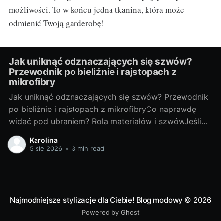
możliwości. To w końcu jedna tkanina, która może
odmienić Twoją garderobę!
Jak uniknąć odznaczających się szwów?
Przewodnik po bieliźnie i rajstopach z
mikrofibry
Jak uniknąć odznaczających się szwów? Przewodnik
po bieliźnie i rajstopach z mikrofibryCo naprawdę
widać pod ubraniem? Rola materiałów i szwówJeśli
coś „odcina” się pod sukienką, winny rzadko jest
Karolina
tylko jeden element. Na efekt pracują: grubość i
5 sie 2026
•
3 min read
śliskość tkaniny ubrania, jego dopasowanie, a także
rodzaj szwów oraz wykończeń bielizny i rajstop.
Najmodniejsze stylizacje dla Ciebie! Blog modowy
© 2026
Powered by Ghost