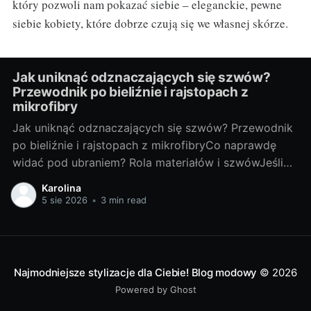
który pozwoli nam pokazać siebie – eleganckie, pewne
siebie kobiety, które dobrze czują się we własnej skórze.
Jak uniknąć odznaczających się szwów?
Przewodnik po bieliźnie i rajstopach z
mikrofibry
Jak uniknąć odznaczających się szwów? Przewodnik
po bieliźnie i rajstopach z mikrofibryCo naprawdę
widać pod ubraniem? Rola materiałów i szwówJeśli
coś „odcina” się pod sukienką, winny rzadko jest
Karolina
tylko jeden element. Na efekt pracują: grubość i
5 sie 2026
•
3 min read
śliskość tkaniny ubrania, jego dopasowanie, a także
rodzaj szwów oraz wykończeń bielizny i rajstop.
Najmodniejsze stylizacje dla Ciebie! Blog modowy
© 2026
Powered by Ghost