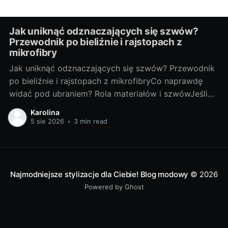
Jak uniknąć odznaczających się szwów?
Przewodnik po bieliźnie i rajstopach z
mikrofibry
Jak uniknąć odznaczających się szwów? Przewodnik
po bieliźnie i rajstopach z mikrofibryCo naprawdę
widać pod ubraniem? Rola materiałów i szwówJeśli
coś „odcina” się pod sukienką, winny rzadko jest
Karolina
tylko jeden element. Na efekt pracują: grubość i
5 sie 2026
•
3 min read
śliskość tkaniny ubrania, jego dopasowanie, a także
rodzaj szwów oraz wykończeń bielizny i rajstop.
Najmodniejsze stylizacje dla Ciebie! Blog modowy
© 2026
Powered by Ghost