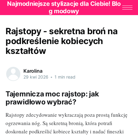
Najmodniejsze stylizacje dla Ciebie! Blo
g modowy
Rajstopy - sekretna broń na
podkreślenie kobiecych
kształtów
Karolina
29 kwi 2026
•
1 min read
Tajemnicza moc rajstop: jak
prawidłowo wybrać?
Rajstopy zdecydowanie wykraczają poza prostą funkcję
ogrzewania nóg. Są sekretną bronią, która potrafi
doskonale podkreślić kobiece kształty i nadać fineszki