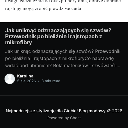
uwagi. Niezależnie od okazji i pory dnia, dobrze dobrane
rajstopy mogą zrobić prawdziwe cuda!
Jak uniknąć odznaczających się szwów?
Przewodnik po bieliźnie i rajstopach z
mikrofibry
Jak uniknąć odznaczających się szwów? Przewodnik
po bieliźnie i rajstopach z mikrofibryCo naprawdę
widać pod ubraniem? Rola materiałów i szwówJeśli
coś „odcina” się pod sukienką, winny rzadko jest
Karolina
tylko jeden element. Na efekt pracują: grubość i
5 sie 2026
•
3 min read
śliskość tkaniny ubrania, jego dopasowanie, a także
rodzaj szwów oraz wykończeń bielizny i rajstop.
Najmodniejsze stylizacje dla Ciebie! Blog modowy
© 2026
Powered by Ghost