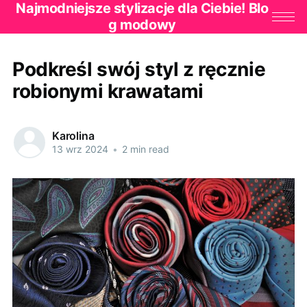
Najmodniejsze stylizacje dla Ciebie! Blo
g modowy
Podkreśl swój styl z ręcznie
robionymi krawatami
Karolina
13 wrz 2024
•
2 min read