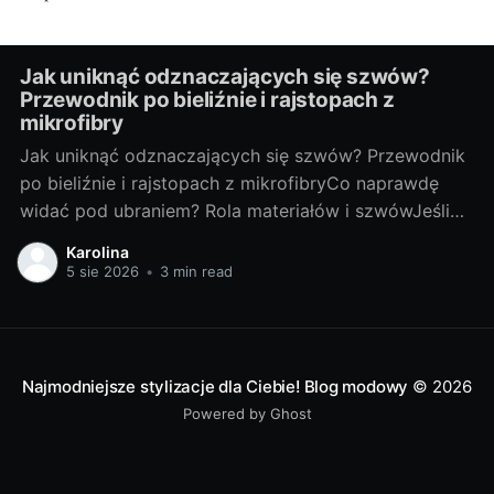
Jak uniknąć odznaczających się szwów?
Przewodnik po bieliźnie i rajstopach z
mikrofibry
Jak uniknąć odznaczających się szwów? Przewodnik
po bieliźnie i rajstopach z mikrofibryCo naprawdę
widać pod ubraniem? Rola materiałów i szwówJeśli
coś „odcina” się pod sukienką, winny rzadko jest
Karolina
tylko jeden element. Na efekt pracują: grubość i
5 sie 2026
•
3 min read
śliskość tkaniny ubrania, jego dopasowanie, a także
rodzaj szwów oraz wykończeń bielizny i rajstop.
Najmodniejsze stylizacje dla Ciebie! Blog modowy
© 2026
Powered by Ghost