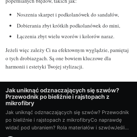
popełnianych błędów, takich jak:
Noszenia skarpet i podkolanówek do sandałów,
Dobierania zbyt krótkih podkolanówek do mini,
Łączenia zbyt wielu wzorów i kolorów naraz.
Jeżeli więc zależy Ci na efektownym wyglądzie, pamiętaj
o tych drobiazgach. Są one bowiem kluczowe dla
harmonii i estetyki Twojej stylizacji.
Jak uniknąć odznaczających się szwów?
Przewodnik po bieliźnie i rajstopach z
mikrofibry
Jak uniknąć odznaczających się szwów? Przewodnik
po bieliźnie i rajstopach z mikrofibryCo naprawdę
widać pod ubraniem? Rola materiałów i szwówJeśli
coś „odcina” się pod sukienką, winny rzadko jest