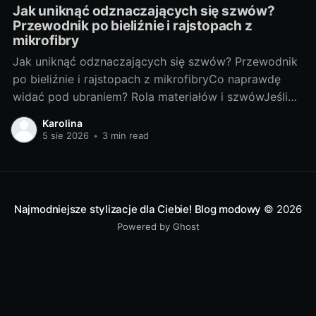
Jak uniknąć odznaczających się szwów?
Przewodnik po bieliźnie i rajstopach z
mikrofibry
Jak uniknąć odznaczających się szwów? Przewodnik
po bieliźnie i rajstopach z mikrofibryCo naprawdę
widać pod ubraniem? Rola materiałów i szwówJeśli
coś „odcina” się pod sukienką, winny rzadko jest
Karolina
tylko jeden element. Na efekt pracują: grubość i
5 sie 2026
•
3 min read
śliskość tkaniny ubrania, jego dopasowanie, a także
rodzaj szwów oraz wykończeń bielizny i rajstop.
Najmodniejsze stylizacje dla Ciebie! Blog modowy
© 2026
Powered by Ghost