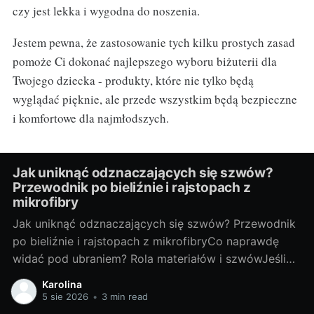
czy jest lekka i wygodna do noszenia.
Jestem pewna, że zastosowanie tych kilku prostych zasad
pomoże Ci dokonać najlepszego wyboru biżuterii dla
Twojego dziecka - produkty, które nie tylko będą
wyglądać pięknie, ale przede wszystkim będą bezpieczne
i komfortowe dla najmłodszych.
Jak uniknąć odznaczających się szwów?
Przewodnik po bieliźnie i rajstopach z
mikrofibry
Jak uniknąć odznaczających się szwów? Przewodnik
po bieliźnie i rajstopach z mikrofibryCo naprawdę
widać pod ubraniem? Rola materiałów i szwówJeśli
coś „odcina” się pod sukienką, winny rzadko jest
Karolina
tylko jeden element. Na efekt pracują: grubość i
5 sie 2026
•
3 min read
śliskość tkaniny ubrania, jego dopasowanie, a także