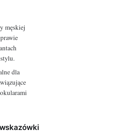
ny męskiej
 prawie
iantach
stylu.
alne dla
awiązujące
 okularami
 wskazówki