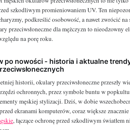
 męskich okularów przeciwsłonecznych to nie tylko
rzed szkodliwym promieniowaniem UV. Ten niepozor
charyzmy, podkreślić osobowość, a nawet zwrócić na 
ary przeciwsłoneczne dla mężczyzn to nieodzowny e
względu na porę roku.
 po nowości - historia i aktualne tren
przeciwsłonecznych
tniej historii, okulary przeciwsłoneczne przeszły wie
rzędzi ochronnych, przez symbole buntu w popkultu
ementy męskiej stylizacji. Dziś, w dobie wszechobecn
 przed ekranami komputerów, coraz większe znacznie
ęskie
, łączące ochronę przed szkodliwym światłem n