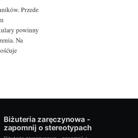
nników. Przede
ym
kulary powinny
zenia. Na
tośćuje
Biżuteria zaręczynowa -
zapomnij o stereotypach