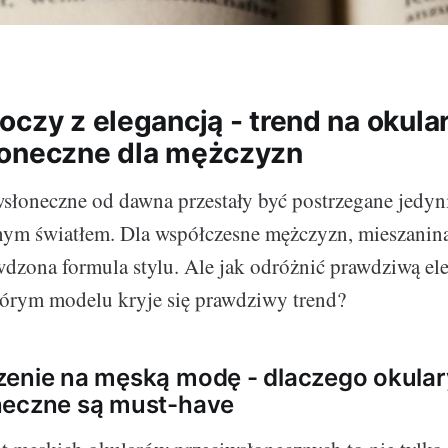
oczy z elegancją - trend na okula
łoneczne dla mężczyzn
słoneczne od dawna przestały być postrzegane jedyni
ym światłem. Dla współczesne mężczyzn, mieszanina
awdzona formula stylu. Ale jak odróżnić prawdziwą ele
órym modelu kryje się prawdziwy trend?
zenie na męską modę - dlaczego okular
neczne są must-have