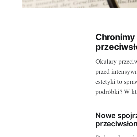
Chronimy 
przeciws
Okulary przeciw
przed intensywn
estetyki to spr
podróbki? W kt
Nowe spojr
przeciwsło