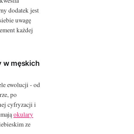
 kwestia
ny dodatek jest
siebie uwagę
lement każdej
dy w męskich
le ewolucji - od
rze, po
ej cyfryzacji i
 mają
okulary
iebieskim ze