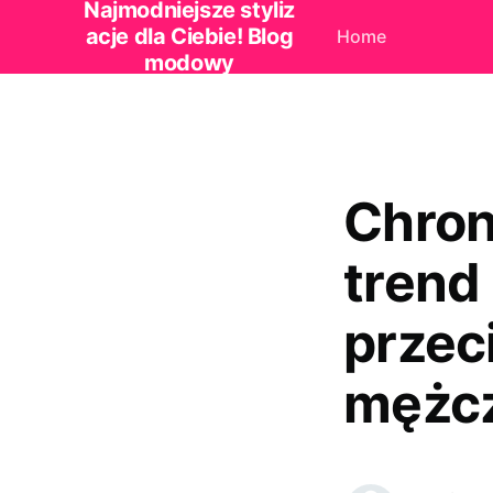
Najmodniejsze styliz
acje dla Ciebie! Blog
Home
modowy
Chron
trend
przec
mężc