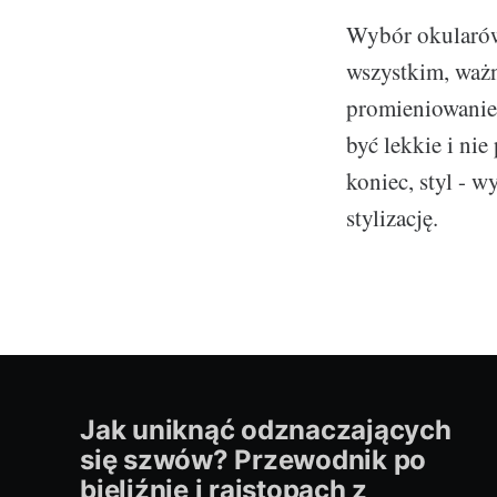
Wybór okularów
wszystkim, waż
promieniowanie
być lekkie i ni
koniec, styl - 
stylizację.
Jak uniknąć odznaczających
się szwów? Przewodnik po
bieliźnie i rajstopach z