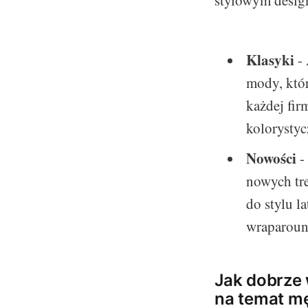
stylowym desig
Klasyki
- 
mody, któr
każdej fir
kolorystyc
Nowości
-
nowych tre
do stylu l
wraparound
Jak dobrze
na temat m