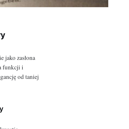
ry
e jako zasłona
 funkcji i
gancję od taniej
y